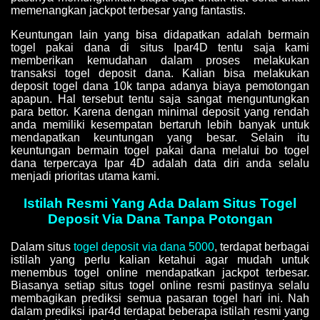
memenangkan jackpot terbesar yang fantastis.
Keuntungan lain yang bisa didapatkan adalah bermain
togel pakai dana di situs Ipar4D tentu saja kami
memberikan kemudahan dalam proses melakukan
transaksi togel deposit dana. Kalian bisa melakukan
deposit togel dana 10k tanpa adanya biaya pemotongan
apapun. Hal tersebut tentu saja sangat menguntungkan
para bettor. Karena dengan minimal deposit yang rendah
anda memiliki kesempatan bertaruh lebih banyak untuk
mendapatkan keuntungan yang besar. Selain itu
keuntungan bermain togel pakai dana melalui bo togel
dana terpercaya Ipar 4D adalah data diri anda selalu
menjadi prioritas utama kami.
Istilah Resmi Yang Ada Dalam Situs Togel
Deposit Via Dana Tanpa Potongan
Dalam situs
togel deposit via dana 5000
, terdapat berbagai
istilah yang perlu kalian ketahui agar mudah untuk
menembus togel online mendapatkan jackpot terbesar.
Biasanya setiap situs togel online resmi pastinya selalu
membagikan prediksi semua pasaran togel hari ini. Nah
dalam prediksi ipar4d terdapat beberapa istilah resmi yang