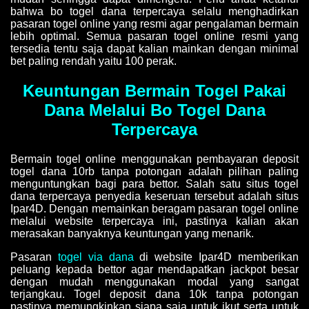
bahwa bo togel dana terpercaya selalu menghadirkan
pasaran togel online yang resmi agar pengalaman bermain
lebih optimal. Semua pasaran togel online resmi yang
tersedia tentu saja dapat kalian mainkan dengan minimal
bet paling rendah yaitu 100 perak.
Keuntungan Bermain Togel Pakai
Dana Melalui Bo Togel Dana
Terpercaya
Bermain togel online menggunakan pembayaran deposit
togel dana 10rb tanpa potongan adalah pilihan paling
menguntungkan bagi para bettor. Salah satu situs togel
dana terpercaya penyedia keseruan tersebut adalah situs
Ipar4D. Dengan memainkan beragam pasaran togel online
melalui website terpercaya ini, pastinya kalian akan
merasakan banyaknya keuntungan yang menarik.
Pasaran
togel via dana
di website Ipar4D memberikan
peluang kepada bettor agar mendapatkan jackpot besar
dengan mudah menggunakan modal yang sangat
terjangkau. Togel deposit dana 10k tanpa potongan
pastinya memungkinkan siapa saja untuk ikut serta untuk