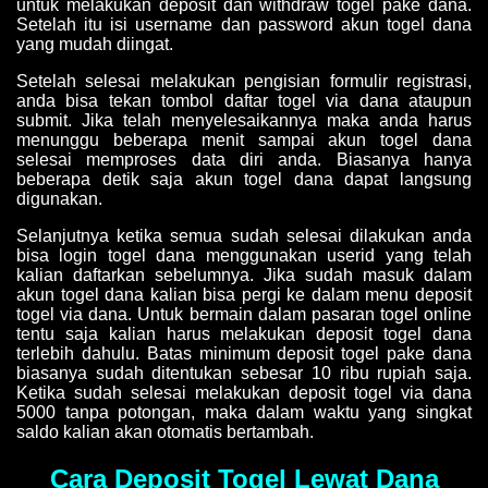
untuk melakukan deposit dan withdraw togel pake dana.
Setelah itu isi username dan password akun togel dana
yang mudah diingat.
Setelah selesai melakukan pengisian formulir registrasi,
anda bisa tekan tombol daftar togel via dana ataupun
submit. Jika telah menyelesaikannya maka anda harus
menunggu beberapa menit sampai akun togel dana
selesai memproses data diri anda. Biasanya hanya
beberapa detik saja akun togel dana dapat langsung
digunakan.
Selanjutnya ketika semua sudah selesai dilakukan anda
bisa login togel dana menggunakan userid yang telah
kalian daftarkan sebelumnya. Jika sudah masuk dalam
akun togel dana kalian bisa pergi ke dalam menu deposit
togel via dana. Untuk bermain dalam pasaran togel online
tentu saja kalian harus melakukan deposit togel dana
terlebih dahulu. Batas minimum deposit togel pake dana
biasanya sudah ditentukan sebesar 10 ribu rupiah saja.
Ketika sudah selesai melakukan deposit togel via dana
5000 tanpa potongan, maka dalam waktu yang singkat
saldo kalian akan otomatis bertambah.
Cara Deposit Togel Lewat Dana