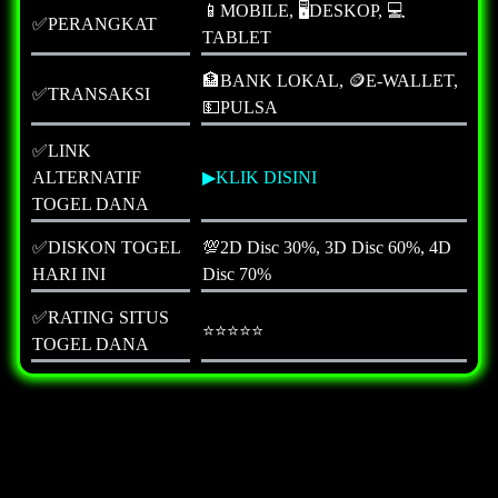
📱MOBILE, 🖥DESKOP, 💻
✅PERANGKAT
TABLET
🏦BANK LOKAL, 🪙E-WALLET,
✅TRANSAKSI
💵PULSA
✅LINK
ALTERNATIF
▶KLIK DISINI
TOGEL DANA
✅DISKON TOGEL
💯2D Disc 30%, 3D Disc 60%, 4D
HARI INI
Disc 70%
✅RATING SITUS
⭐⭐⭐⭐⭐
TOGEL DANA