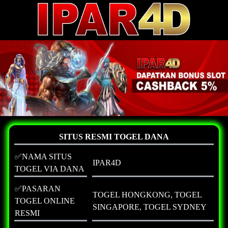
SITUS RESMI TOGEL DANA
✅NAMA SITUS
IPAR4D
TOGEL VIA DANA
✅PASARAN
TOGEL HONGKONG, TOGEL
TOGEL ONLINE
SINGAPORE, TOGEL SYDNEY
RESMI