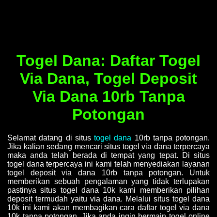
Togel Dana: Daftar Togel
Via Dana, Togel Deposit
Via Dana 10rb Tanpa
Potongan
Selamat datang di situs
togel dana
10rb tanpa potongan.
Jika kalian sedang mencari situs togel via dana terpercaya
maka anda telah berada di tempat yang tepat. Di situs
togel dana terpercaya ini kami telah menyediakan layanan
togel deposit via dana 10rb tanpa potongan. Untuk
memberikan sebuah pengalaman yang tidak terlupakan
pastinya situs togel dana 10k kami memberikan pilihan
deposit termudah yaitu via dana. Melalui situs togel dana
10k ini kami akan membagikan cara daftar togel via dana
10k tanpa potongan. Jika anda ingin bermain togel online